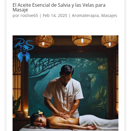
El Aceite Esencial de Salvia y las Velas para
Masaje
por
roslive65
|
Feb 14, 2025
|
Aromaterapia
,
Masajes