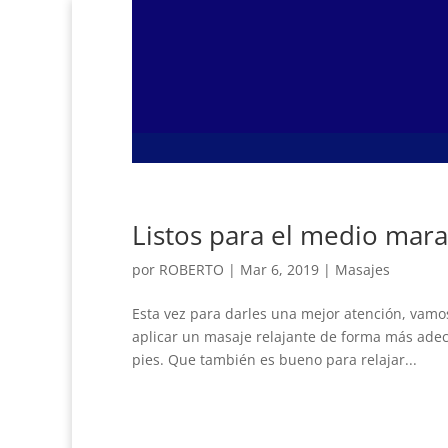
Listos para el medio mar
por
ROBERTO
|
Mar 6, 2019
|
Masajes
Esta vez para darles una mejor atención, vamo
aplicar un masaje relajante de forma más adecu
pies. Que también es bueno para relajar...