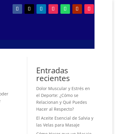
Entradas
recientes
Dolor Muscular y Estrés en
oder
el Deporte: ¿Cómo se
e
Relacionan y Qué Puedes
Hacer al Respecto?
El Aceite Esencial de Salvia y
las Velas para Masaje
Cómo Hacer que un Masaje