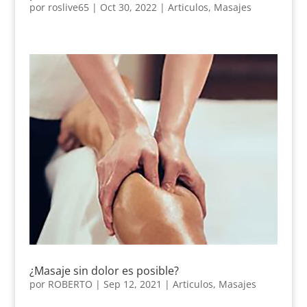
por
roslive65
|
Oct 30, 2022
|
Articulos
,
Masajes
¿Masaje sin dolor es posible?
por
ROBERTO
|
Sep 12, 2021
|
Articulos
,
Masajes